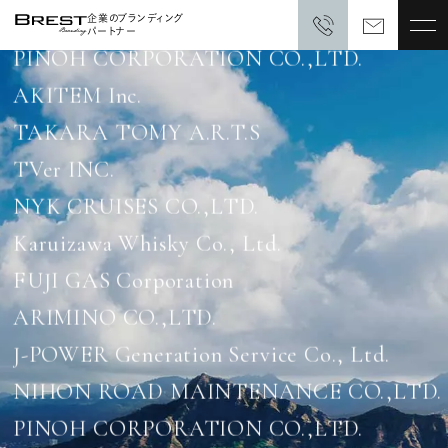
PINOH CORPORATION CO.,LTD.
企業のブランディング
パートナー
AKITEM Inc.
TAKARA TOMY A.R.T.S
TVer INC.
NYK CRUISES CO.,LTD.
Karuizawa Whisky Co., Ltd.
FUJI GAS Corporation
ARIMINO CO.,LTD.
J-POWER Generation Service Co., Ltd.
NIHON ROAD MAINTENANCE CO.,LTD.
PINOH CORPORATION CO.,LTD.
AKITEM Inc.