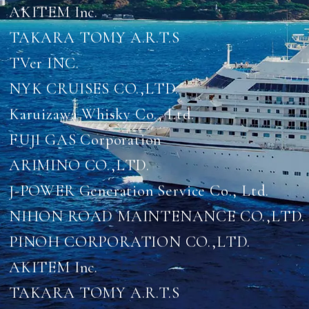
TAKARA TOMY A.R.T.S
TVer INC.
NYK CRUISES CO.,LTD.
Karuizawa Whisky Co., Ltd.
FUJI GAS Corporation
ARIMINO CO.,LTD.
J-POWER Generation Service Co., Ltd.
NIHON ROAD MAINTENANCE CO.,LTD.
PINOH CORPORATION CO.,LTD.
AKITEM Inc.
TAKARA TOMY A.R.T.S
TVer INC.